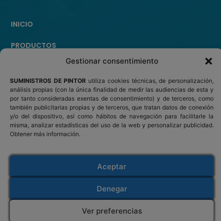
INICIO
PRODUCTOS
Gestionar consentimiento
¿ERES PINTOR PROFESIONAL?
SUMINISTROS DE PINTOR
utiliza cookies técnicas, de personalización,
CONTACTO
análisis propias (con la única finalidad de medir las audiencias de esta y
por tanto consideradas exentas de consentimiento) y de terceros, como
también publicitarias propias y de terceros, que tratan datos de conexión
y/o del dispositivo, así como hábitos de navegación para facilitarle la
Suministros de Pintor
misma, analizar estadísticas del uso de la web y personalizar publicidad.
Obtener más información.
Venta de materiales y accesorios para pintar
Abrasivos y lijas
-
Accesorios
-
Enmascarado
-
Kits de pintura
-
Limpieza y pulido
-
Envíos solo en España -
Opciones y plazos de
Herramientas y varios
-
Protección personal
Aceptar
entrega
-
Devoluciones
Denegar
2026 - Suministros de Pintor - Materiales y Accesorios de
Ver preferencias
Pintura -
Aviso legal
-
Política de privacidad
-
Política de