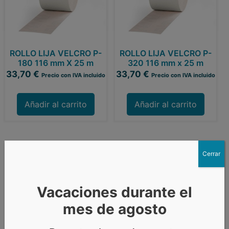
ROLLO LIJA VELCRO P-
ROLLO LIJA VELCRO P-
180 116 mm X 25 m
320 116 mm x 25 m
33,70
€
33,70
€
Precio con IVA incluido
Precio con IVA incluido
Añadir al carrito
Añadir al carrito
Cerrar
Vacaciones durante el
mes de agosto