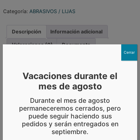
Categoría:
ABRASIVOS / LIJAS
Descripción
Información adicional
Valoraciones (0)
Documents
Cerrar
Descripción
Vacaciones durante el
ROLLO LIJA EN SECO ORO 3M 255P P-180 115 mm
mes de agosto
(Rollo de 50m)
La gama 3M rollos de papel abrasivo utilizan un
Durante el mes de agosto
mineral de óxido de aluminio con soporte de papel y
permaneceremos cerrados, pero
están disponibles en varios granos.
puede seguir haciendo sus
pedidos y serán entregados en
septiembre.