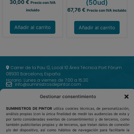
(50ud)
30,00
€
Precio con IVA
67,76
€
incluido
Precio con IVA incluido
Añadir al carrito
Añadir al carrito
Carrer de la Pau 12, Local 10 Área Técnica Port Fòrum
08930 Barcelona, España
Horario: Lunes a viernes de 7:00 a 15:30
info@suministrosdepintor.com
+34 673 674 817
Gestionar consentimiento
SUMINISTROS DE PINTOR
utiliza cookies técnicas, de personalización,
análisis propias (con la única finalidad de medir las audiencias de esta y
INICIO
por tanto consideradas exentas de consentimiento) y de terceros, como
también publicitarias propias y de terceros, que tratan datos de conexión
y/o del dispositivo, así como hábitos de navegación para facilitarle la
PRODUCTOS