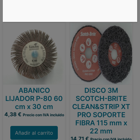
Productos relacionados
ABANICO
DISCO 3M
LIJADOR P-80 60
SCOTCH-BRITE
cm x 30 cm
CLEAN&STRIP XT
PRO SOPORTE
4,38
€
Precio con IVA incluido
FIBRA 115 mm x
22 mm
Añadir al carrito
14,71
€
Precio con IVA incluido