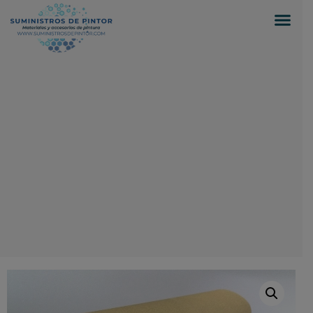
0
Inicio
/
Suministros para pintores
/
ABRASIVOS /
LIJAS
/ ROLLO LIJA EN SECO ORO 3M 255P P-180
115 mm (Rollo de 50m)