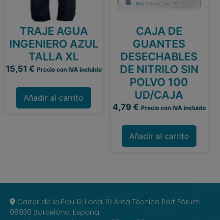
TRAJE AGUA
CAJA DE
INGENIERO AZUL
GUANTES
TALLA XL
DESECHABLES
DE NITRILO SIN
15,51
€
Precio con IVA incluido
POLVO 100
UD/CAJA
Añadir al carrito
4,79
€
Precio con IVA incluido
Añadir al carrito
Carrer de la Pau 12, Local 10 Área Técnica Port Fòrum
08930 Barcelona, España