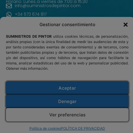
Horario: Lunes a viernes de 7:00 a 15:30
info@suministrosdepintor.com
+34 673 674 817
Gestionar consentimiento
SUMINISTROS DE PINTOR
utiliza cookies técnicas, de personalización,
INICIO
análisis propias (con la única finalidad de medir las audiencias de esta y
por tanto consideradas exentas de consentimiento) y de terceros, como
PRODUCTOS
también publicitarias propias y de terceros, que tratan datos de conexión
y/o del dispositivo, así como hábitos de navegación para facilitarle la
misma, analizar estadísticas del uso de la web y personalizar publicidad.
¿ERES PINTOR PROFESIONAL?
Obtener más información.
CONTACTO
Aceptar
Suministros de Pintor
Denegar
Venta de materiales y accesorios para pintar
Abrasivos y lijas
-
Accesorios
-
Enmascarado
-
Ver preferencias
Kits de pintura
-
Limpieza y pulido
-
Envíos solo en España -
Opciones y plazos de
Herramientas y varios
-
Protección personal
Política de cookies
POLÍTICA DE PRIVACIDAD
entrega
-
Devoluciones