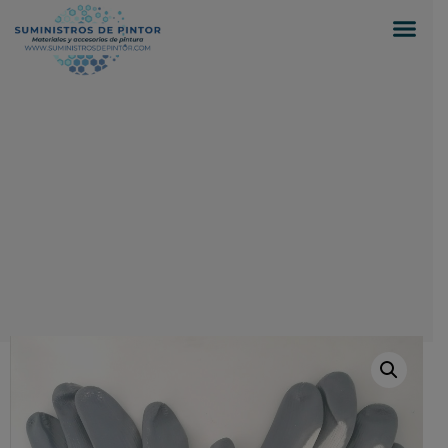
0
Inicio
/
Suministros para pintores
/
PROTECCIÓN
PERSONAL
/ PAR GUANTES NITRILO GRIS T10