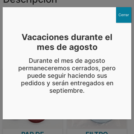
PAR GUANTES NITRILO GRIS T10 Guante en hilo
Cerrar
continuo de nylon y palma revestida en nitrilo, de
excelente sensibilidad y óptima resistencia mecánica
Vacaciones durante el
a la abrasión y al rasgado.
mes de agosto
Durante el mes de agosto
Productos relacionados
permaneceremos cerrados, pero
puede seguir haciendo sus
pedidos y serán entregados en
septiembre.