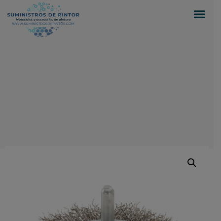
0
Inicio
/
Suministros para pintores
/
HERRAMIENTAS
Y VARIOS
/ CEPILLO CIRCULAR DE ACERO (75MM)