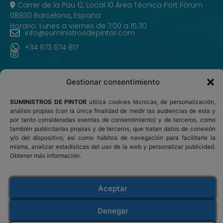
Carrer de la Pau 12, Local 10 Área Técnica Port Fòrum
08930 Barcelona, España
Horario: Lunes a viernes de 7:00 a 15:30
info@suministrosdepintor.com
+34 673 674 817
Gestionar consentimiento
INICIO
SUMINISTROS DE PINTOR
utiliza cookies técnicas, de personalización,
PRODUCTOS
análisis propias (con la única finalidad de medir las audiencias de esta y
por tanto consideradas exentas de consentimiento) y de terceros, como
también publicitarias propias y de terceros, que tratan datos de conexión
¿ERES PINTOR PROFESIONAL?
y/o del dispositivo, así como hábitos de navegación para facilitarle la
misma, analizar estadísticas del uso de la web y personalizar publicidad.
CONTACTO
Obtener más información.
Suministros de Pintor
Aceptar
Venta de materiales y accesorios para pintar
Abrasivos y lijas
-
Accesorios
-
Enmascarado
-
Denegar
Kits de pintura
-
Limpieza y pulido
-