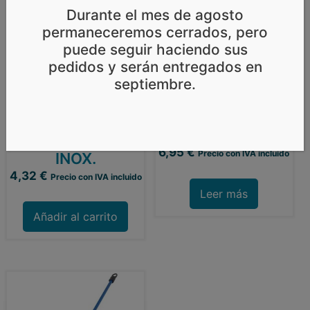
Durante el mes de agosto
permaneceremos cerrados, pero
puede seguir haciendo sus
pedidos y serán entregados en
BATIDOR
septiembre.
PINTURA PROF.
JUEGO 4
8mm X 80 mm X
ESPÁTULAS
400 mm
CARROCERO
6,95
€
Precio con IVA incluido
INOX.
4,32
€
Precio con IVA incluido
Leer más
Añadir al carrito